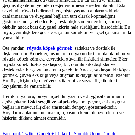
geçmiş ilişkilerini yeniden değerlendirmesine neden olabilir. Eski
sevgilinin rüyada belirmesi, geçmişte yaşanan anıların zihinde
canlanmasına ve duygusal bağların tam olarak kopmadığını
göstermesine işaret eder. Kişi, eski ilişkisinden dersler çıkarmış
olabilir, ancak bazı duygusal izlerin hala sürdüğünü hissedebilir. Bu
rüya, yeni ilişkilere geçişte yaşanan zorlukları ve içsel çatışmaları da
yansıtabilir.
Öte yandan,
rüyada köpek görmek
, sadakat ve dostluk ile
ilişkilendirilir. Köpekler, insanların en yakın dostları olarak bilinir ve
rüyada köpek görmek, çevredeki güvenilir ilişkileri simgeler. Eğer
rüyada köpek dostça yaklaşırsa, bu, olumlu arkadaşlıklar ve
destekleyici bir çevre anlamına gelebilir. Ancak, saldırgan bir köpek
görmek, güven eksikliği veya düşmanlık duygularını temsil edebilir.
Bu rüya, kişinin içsel güvensizliklerini ve sosyal ilişkilerdeki
kaygılarını da yansıtabilir.
Her iki rüya türü, bireyin içsel dünyasını ve duygusal durumunu
açığa çıkarır.
Eski sevgili
ve
köpek
rüyaları, geçmişteki duygusal
bağlar ile mevcut ilişkiler arasındaki dengeyi göstermektedir.
Rüyaların anlamını anlamak için, kişinin kendi deneyimlerini ve
hislerini dikkate alması önemlidir.
Facebook
Twitter
Google+
LinkedIn
StumbleUpon
Tumblr