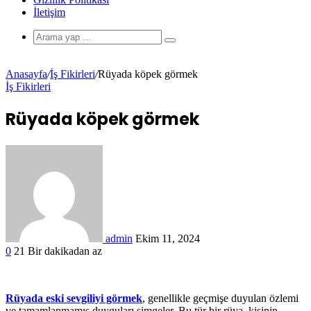
İletişim
Anasayfa
/
İş Fikirleri
/
Rüyada köpek görmek
İş Fikirleri
Rüyada köpek görmek
admin
Ekim 11, 2024
0
21
Bir dakikadan az
Rüyada eski sevgiliyi görmek
, genellikle geçmişe duyulan özlemi
ve tamamlanmamış duyguları simgeler. Bu tür bir rüya, kişinin