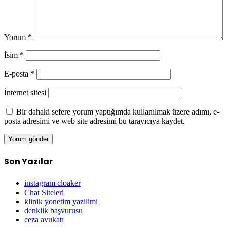
Yorum
*
İsim
*
E-posta
*
İnternet sitesi
Bir dahaki sefere yorum yaptığımda kullanılmak üzere adımı, e-
posta adresimi ve web site adresimi bu tarayıcıya kaydet.
Son Yazılar
instagram cloaker
Chat Siteleri
klinik yonetim yazilimi
denklik başvurusu
ceza avukatı