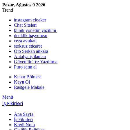
Pazar, Ağustos 9 2026
Trend
instagram cloaker
Chat Siteleri
klinik yonetim yazilimi
denklik başvurusu
ceza avukatı
stoksuz eticaret
Oto Serkan ankara
Antalya iş ilanları
Güvenilir Tez Yazdırma
Puro satın al
Kenar Bölmesi
Kayıt Ol
Rastgele Makale
Menü
İş Fikirleri
Ana Sayfa
İş Fikirleri
Kredi Notu
Gizlilik Politikası