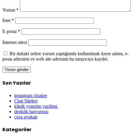
Yorum
*
İsim
*
E-posta
*
İnternet sitesi
Bir dahaki sefere yorum yaptığımda kullanılmak üzere adımı, e-
posta adresimi ve web site adresimi bu tarayıcıya kaydet.
Son Yazılar
instagram cloaker
Chat Siteleri
klinik yonetim yazilimi
denklik başvurusu
ceza avukatı
Kategoriler