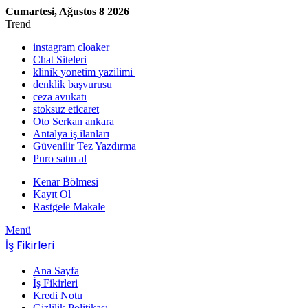
Cumartesi, Ağustos 8 2026
Trend
instagram cloaker
Chat Siteleri
klinik yonetim yazilimi
denklik başvurusu
ceza avukatı
stoksuz eticaret
Oto Serkan ankara
Antalya iş ilanları
Güvenilir Tez Yazdırma
Puro satın al
Kenar Bölmesi
Kayıt Ol
Rastgele Makale
Menü
İş Fikirleri
Ana Sayfa
İş Fikirleri
Kredi Notu
Gizlilik Politikası