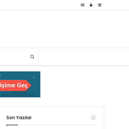
Rastgele
Kayıt
Kenar
Makale
Ol
Bölmesi
Son Yazılar