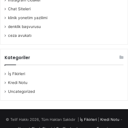
Chat Siteleri
klinik yonetim yazilimi
denklik başvurusu
ceza avukatı
Kategoriler
İş Fikirleri
Kredi Notu
Uncategorized
© Telif Hakkı 2026, Tüm Hakları Saklıdır |
İş Fikirleri
|
Kredi Notu
-