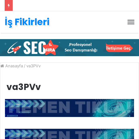
İş Fikirleri
M
Anasayfa
/
va3PVv
va3PVv