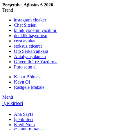
Perşembe, Ağustos 6 2026
Trend
instagram cloaker
Chat Siteleri
klinik yonetim yazilimi
denklik başvurusu
ceza avukatı
stoksuz eticaret
Oto Serkan ankara
Antalya iş ilanları
Güvenilir Tez Yazdırma
Puro satın al
Kenar Bölmesi
Kayıt Ol
Rastgele Makale
Menü
İş Fikirleri
Ana Sayfa
İş Fikirleri
Kredi Notu
Gizlilik Politikası