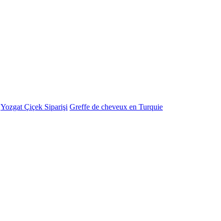
-
Yozgat Çiçek Siparişi
Greffe de cheveux en Turquie