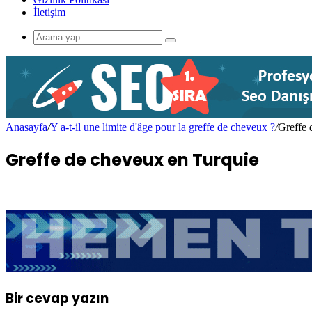
İletişim
Anasayfa
/
Y a-t-il une limite d'âge pour la greffe de cheveux ?
/
Greffe 
Greffe de cheveux en Turquie
Bir cevap yazın