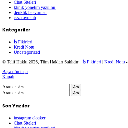
Chat Siteleri
klinik yonetim yazilimi
denklik başvurusu
ceza avukatı
Kategoriler
İş Fikirleri
Kredi Notu
Uncategorized
© Telif Hakkı 2026, Tüm Hakları Saklıdır |
İş Fikirleri
|
Kredi Notu
Başa dön tuşu
Kapalı
Arama:
Arama:
Son Yazılar
instagram cloaker
Chat Siteleri