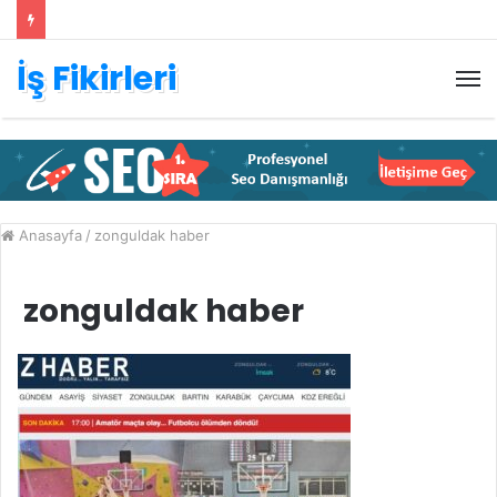
İş Fikirleri
M
Anasayfa
/
zonguldak haber
zonguldak haber