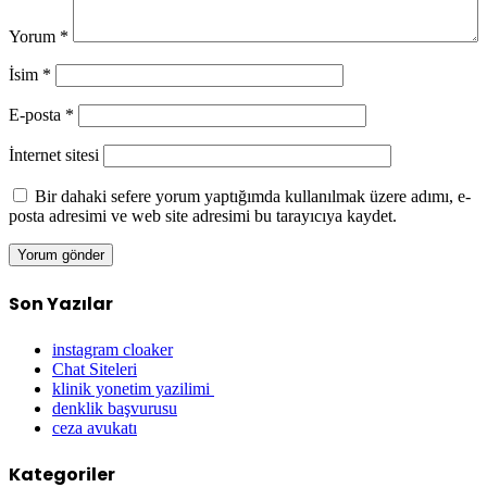
Yorum
*
İsim
*
E-posta
*
İnternet sitesi
Bir dahaki sefere yorum yaptığımda kullanılmak üzere adımı, e-
posta adresimi ve web site adresimi bu tarayıcıya kaydet.
Son Yazılar
instagram cloaker
Chat Siteleri
klinik yonetim yazilimi
denklik başvurusu
ceza avukatı
Kategoriler