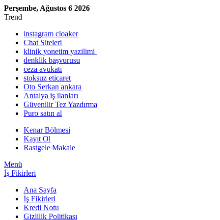
Perşembe, Ağustos 6 2026
Trend
instagram cloaker
Chat Siteleri
klinik yonetim yazilimi
denklik başvurusu
ceza avukatı
stoksuz eticaret
Oto Serkan ankara
Antalya iş ilanları
Güvenilir Tez Yazdırma
Puro satın al
Kenar Bölmesi
Kayıt Ol
Rastgele Makale
Menü
İş Fikirleri
Ana Sayfa
İş Fikirleri
Kredi Notu
Gizlilik Politikası