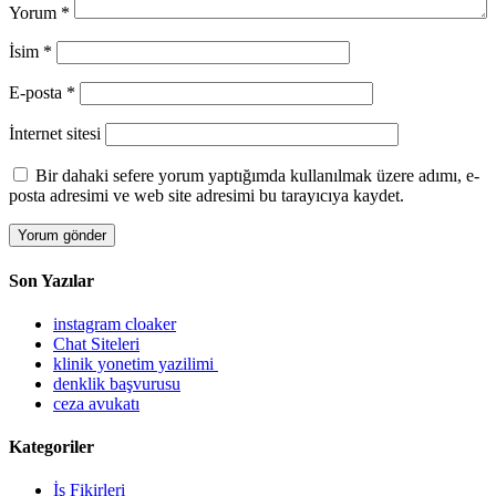
Yorum
*
İsim
*
E-posta
*
İnternet sitesi
Bir dahaki sefere yorum yaptığımda kullanılmak üzere adımı, e-
posta adresimi ve web site adresimi bu tarayıcıya kaydet.
Son Yazılar
instagram cloaker
Chat Siteleri
klinik yonetim yazilimi
denklik başvurusu
ceza avukatı
Kategoriler
İş Fikirleri