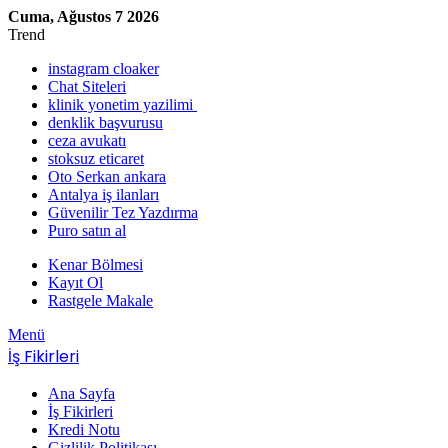
Cuma, Ağustos 7 2026
Trend
instagram cloaker
Chat Siteleri
klinik yonetim yazilimi
denklik başvurusu
ceza avukatı
stoksuz eticaret
Oto Serkan ankara
Antalya iş ilanları
Güvenilir Tez Yazdırma
Puro satın al
Kenar Bölmesi
Kayıt Ol
Rastgele Makale
Menü
İş Fikirleri
Ana Sayfa
İş Fikirleri
Kredi Notu
Gizlilik Politikası