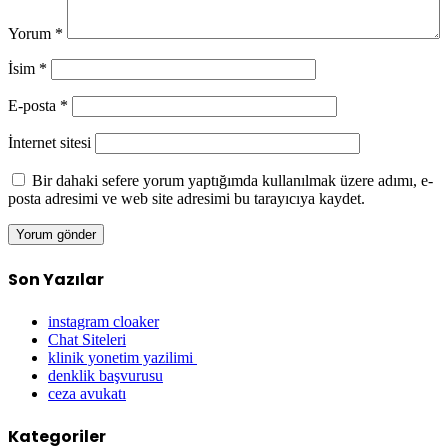
Yorum
*
İsim
*
E-posta
*
İnternet sitesi
Bir dahaki sefere yorum yaptığımda kullanılmak üzere adımı, e-
posta adresimi ve web site adresimi bu tarayıcıya kaydet.
Son Yazılar
instagram cloaker
Chat Siteleri
klinik yonetim yazilimi
denklik başvurusu
ceza avukatı
Kategoriler