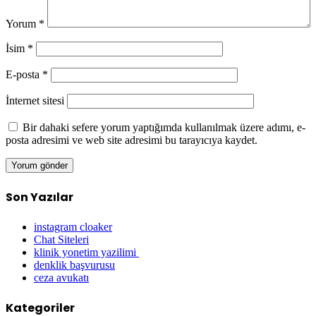
Yorum
*
İsim
*
E-posta
*
İnternet sitesi
Bir dahaki sefere yorum yaptığımda kullanılmak üzere adımı, e-
posta adresimi ve web site adresimi bu tarayıcıya kaydet.
Son Yazılar
instagram cloaker
Chat Siteleri
klinik yonetim yazilimi
denklik başvurusu
ceza avukatı
Kategoriler