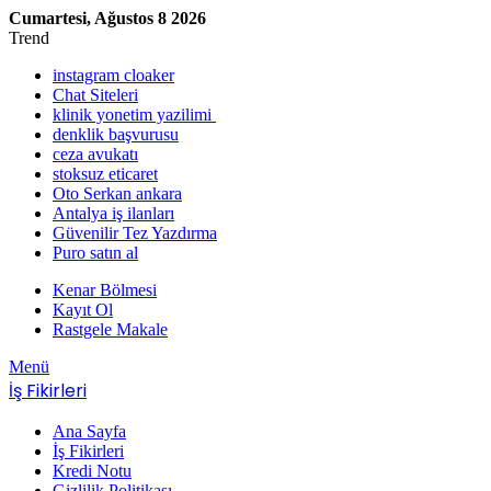
Cumartesi, Ağustos 8 2026
Trend
instagram cloaker
Chat Siteleri
klinik yonetim yazilimi
denklik başvurusu
ceza avukatı
stoksuz eticaret
Oto Serkan ankara
Antalya iş ilanları
Güvenilir Tez Yazdırma
Puro satın al
Kenar Bölmesi
Kayıt Ol
Rastgele Makale
Menü
İş Fikirleri
Ana Sayfa
İş Fikirleri
Kredi Notu
Gizlilik Politikası