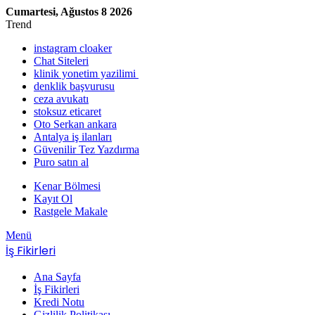
Cumartesi, Ağustos 8 2026
Trend
instagram cloaker
Chat Siteleri
klinik yonetim yazilimi
denklik başvurusu
ceza avukatı
stoksuz eticaret
Oto Serkan ankara
Antalya iş ilanları
Güvenilir Tez Yazdırma
Puro satın al
Kenar Bölmesi
Kayıt Ol
Rastgele Makale
Menü
İş Fikirleri
Ana Sayfa
İş Fikirleri
Kredi Notu
Gizlilik Politikası