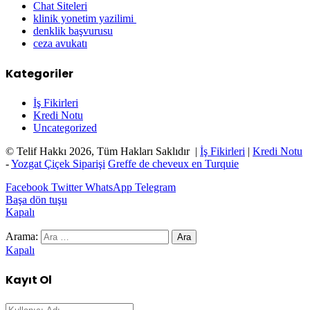
Chat Siteleri
klinik yonetim yazilimi
denklik başvurusu
ceza avukatı
Kategoriler
İş Fikirleri
Kredi Notu
Uncategorized
© Telif Hakkı 2026, Tüm Hakları Saklıdır |
İş Fikirleri
|
Kredi Notu
-
Yozgat Çiçek Siparişi
Greffe de cheveux en Turquie
Facebook
Twitter
WhatsApp
Telegram
Başa dön tuşu
Kapalı
Arama:
Kapalı
Kayıt Ol