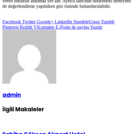
veren unsurlar arasında yer alır. Ayrıca satıcının sektördeki deneyimi
de değerlendirme yapılırken göz önünde bulundurulabilir.
Facebook
Twitter
Google+
LinkedIn
StumbleUpon
Tumblr
Pinterest
Reddit
VKontakte
E-Posta ile paylaş
Yazdır
admin
İlgili Makaleler