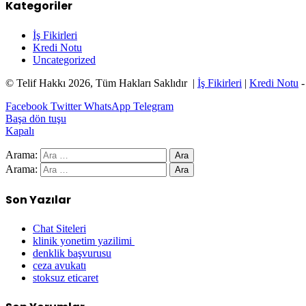
Kategoriler
İş Fikirleri
Kredi Notu
Uncategorized
© Telif Hakkı 2026, Tüm Hakları Saklıdır |
İş Fikirleri
|
Kredi Notu
Facebook
Twitter
WhatsApp
Telegram
Başa dön tuşu
Kapalı
Arama:
Arama:
Son Yazılar
Chat Siteleri
klinik yonetim yazilimi
denklik başvurusu
ceza avukatı
stoksuz eticaret