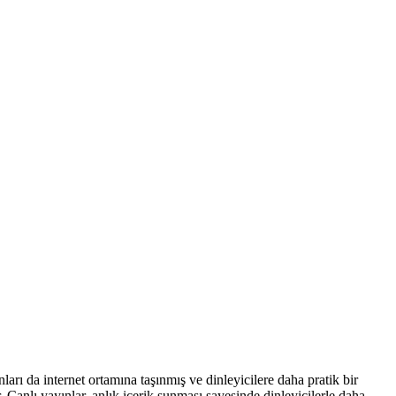
nları da internet ortamına taşınmış ve dinleyicilere daha pratik bir
. Canlı yayınlar, anlık içerik sunması sayesinde dinleyicilerle daha