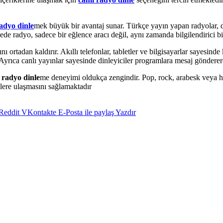
adyo dinle
mek büyük bir avantaj sunar. Türkçe yayın yapan radyolar, d
de radyo, sadece bir eğlence aracı değil, aynı zamanda bilgilendirici bir
ortadan kaldırır. Akıllı telefonlar, tabletler ve bilgisayarlar sayesinde k
ıca canlı yayınlar sayesinde dinleyiciler programlara mesaj göndererek
 radyo dinle
me deneyimi oldukça zengindir. Pop, rock, arabesk veya h
elere ulaşmasını sağlamaktadır
Reddit
VKontakte
E-Posta ile paylaş
Yazdır