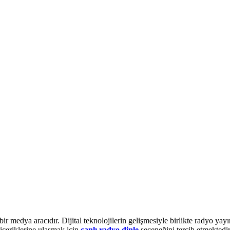
ir medya aracıdır. Dijital teknolojilerin gelişmesiyle birlikte radyo yayı
çeriklerine ulaşmak için
canlı radyo dinle
seçeneğini tercih etmektedir