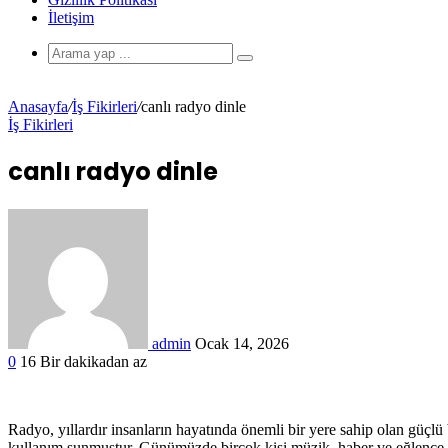
İletişim
Anasayfa
/
İş Fikirleri
/
canlı radyo dinle
İş Fikirleri
canlı radyo dinle
admin
Ocak 14, 2026
0
16
Bir dakikadan az
Radyo, yıllardır insanların hayatında önemli bir yere sahip olan güçlü b
kullanım sunmuştur. Günümüzde birçok kişi müzik, haber ve eğlence i