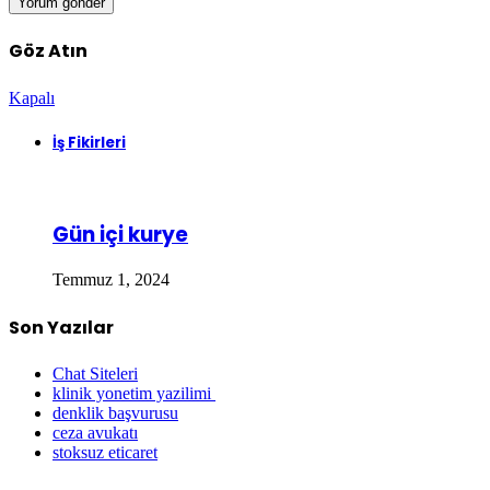
Göz Atın
Kapalı
İş Fikirleri
Gün içi kurye
Temmuz 1, 2024
Son Yazılar
Chat Siteleri
klinik yonetim yazilimi
denklik başvurusu
ceza avukatı
stoksuz eticaret