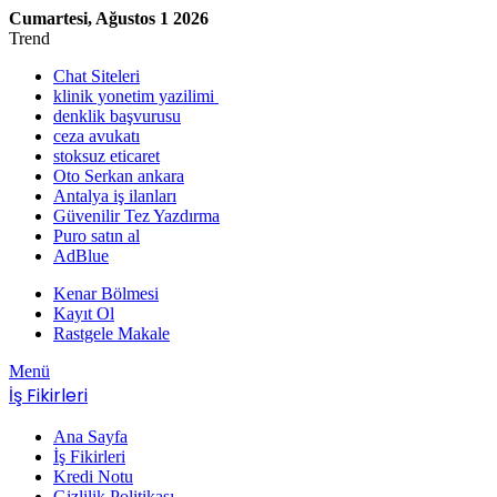
Cumartesi, Ağustos 1 2026
Trend
Chat Siteleri
klinik yonetim yazilimi
denklik başvurusu
ceza avukatı
stoksuz eticaret
Oto Serkan ankara
Antalya iş ilanları
Güvenilir Tez Yazdırma
Puro satın al
AdBlue
Kenar Bölmesi
Kayıt Ol
Rastgele Makale
Menü
İş Fikirleri
Ana Sayfa
İş Fikirleri
Kredi Notu
Gizlilik Politikası