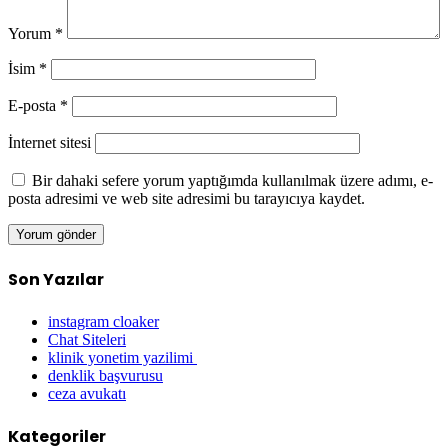
Yorum
*
İsim
*
E-posta
*
İnternet sitesi
Bir dahaki sefere yorum yaptığımda kullanılmak üzere adımı, e-
posta adresimi ve web site adresimi bu tarayıcıya kaydet.
Son Yazılar
instagram cloaker
Chat Siteleri
klinik yonetim yazilimi
denklik başvurusu
ceza avukatı
Kategoriler