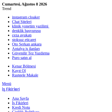
Cumartesi, Ağustos 8 2026
Trend
instagram cloaker
Chat Siteleri
klinik yonetim yazilimi
denklik başvurusu
ceza avukatı
stoksuz eticaret
Oto Serkan ankara
Antalya iş ilanları
Güvenilir Tez Yazdırma
Puro satın al
Kenar Bölmesi
Kayıt Ol
Rastgele Makale
Menü
İş Fikirleri
Ana Sayfa
İş Fikirleri
Kredi Notu
Gizlilik Politikası