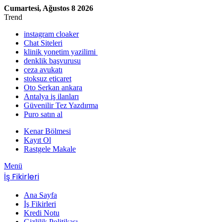
Cumartesi, Ağustos 8 2026
Trend
instagram cloaker
Chat Siteleri
klinik yonetim yazilimi
denklik başvurusu
ceza avukatı
stoksuz eticaret
Oto Serkan ankara
Antalya iş ilanları
Güvenilir Tez Yazdırma
Puro satın al
Kenar Bölmesi
Kayıt Ol
Rastgele Makale
Menü
İş Fikirleri
Ana Sayfa
İş Fikirleri
Kredi Notu
Gizlilik Politikası