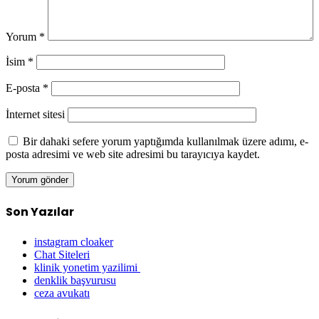
Yorum
*
İsim
*
E-posta
*
İnternet sitesi
Bir dahaki sefere yorum yaptığımda kullanılmak üzere adımı, e-
posta adresimi ve web site adresimi bu tarayıcıya kaydet.
Son Yazılar
instagram cloaker
Chat Siteleri
klinik yonetim yazilimi
denklik başvurusu
ceza avukatı