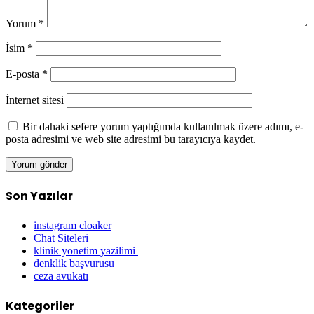
Yorum
*
İsim
*
E-posta
*
İnternet sitesi
Bir dahaki sefere yorum yaptığımda kullanılmak üzere adımı, e-
posta adresimi ve web site adresimi bu tarayıcıya kaydet.
Son Yazılar
instagram cloaker
Chat Siteleri
klinik yonetim yazilimi
denklik başvurusu
ceza avukatı
Kategoriler