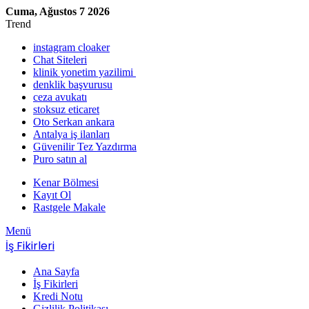
Cuma, Ağustos 7 2026
Trend
instagram cloaker
Chat Siteleri
klinik yonetim yazilimi
denklik başvurusu
ceza avukatı
stoksuz eticaret
Oto Serkan ankara
Antalya iş ilanları
Güvenilir Tez Yazdırma
Puro satın al
Kenar Bölmesi
Kayıt Ol
Rastgele Makale
Menü
İş Fikirleri
Ana Sayfa
İş Fikirleri
Kredi Notu
Gizlilik Politikası