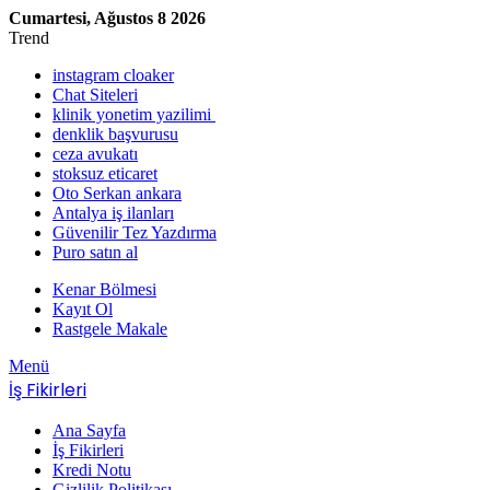
Cumartesi, Ağustos 8 2026
Trend
instagram cloaker
Chat Siteleri
klinik yonetim yazilimi
denklik başvurusu
ceza avukatı
stoksuz eticaret
Oto Serkan ankara
Antalya iş ilanları
Güvenilir Tez Yazdırma
Puro satın al
Kenar Bölmesi
Kayıt Ol
Rastgele Makale
Menü
İş Fikirleri
Ana Sayfa
İş Fikirleri
Kredi Notu
Gizlilik Politikası