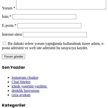
Yorum
*
İsim
*
E-posta
*
İnternet sitesi
Bir dahaki sefere yorum yaptığımda kullanılmak üzere adımı, e-
posta adresimi ve web site adresimi bu tarayıcıya kaydet.
Son Yazılar
instagram cloaker
Chat Siteleri
klinik yonetim yazilimi
denklik başvurusu
ceza avukatı
Kategoriler