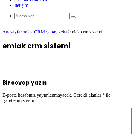
İletişim
Anasayfa
/
emlak CRM yapay zeka
/
emlak crm sistemi​
emlak crm sistemi​
Bir cevap yazın
E-posta hesabınız yayımlanmayacak.
Gerekli alanlar
*
ile
işaretlenmişlerdir