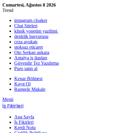
Cumartesi, Ağustos 8 2026
Trend
instagram cloaker
Chat Siteleri
klinik yonetim yazilimi
denklik başvurusu
ceza avukatı
stoksuz eticaret
Oto Serkan ankara
Antalya iş ilanları
Güvenilir Tez Yazdırma
Puro satın al
Kenar Bölmesi
Kayıt Ol
Rastgele Makale
Menü
İş Fikirleri
Ana Sayfa
İş Fikirleri
Kredi Notu
Gizlilik Politikası