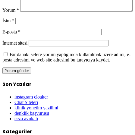
Yorum
*
İsim
*
E-posta
*
İnternet sitesi
Bir dahaki sefere yorum yaptığımda kullanılmak üzere adımı, e-
posta adresimi ve web site adresimi bu tarayıcıya kaydet.
Son Yazılar
instagram cloaker
Chat Siteleri
klinik yonetim yazilimi
denklik başvurusu
ceza avukatı
Kategoriler