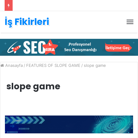
İş Fikirleri
M
Anasayfa
/
FEATURES OF SLOPE GAME
/
slope game
slope game