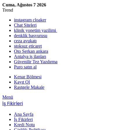
Cuma, Ağustos 7 2026
Trend
instagram cloaker
Chat Siteleri
klinik yonetim yazilimi
denklik başvurusu
ceza avukatı
stoksuz eticaret
Oto Serkan ankara
Antalya iş ilanları
Güvenilir Tez Yazdırma
Puro satın al
Kenar Bölmesi
Kayıt Ol
Rastgele Makale
Menü
İş Fikirleri
Ana Sayfa
İş Fikirleri
Kredi Notu
Gizlilik Politikası