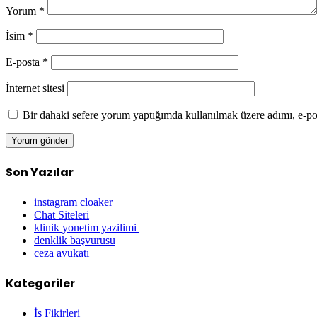
Yorum
*
İsim
*
E-posta
*
İnternet sitesi
Bir dahaki sefere yorum yaptığımda kullanılmak üzere adımı, e-pos
Son Yazılar
instagram cloaker
Chat Siteleri
klinik yonetim yazilimi
denklik başvurusu
ceza avukatı
Kategoriler
İş Fikirleri