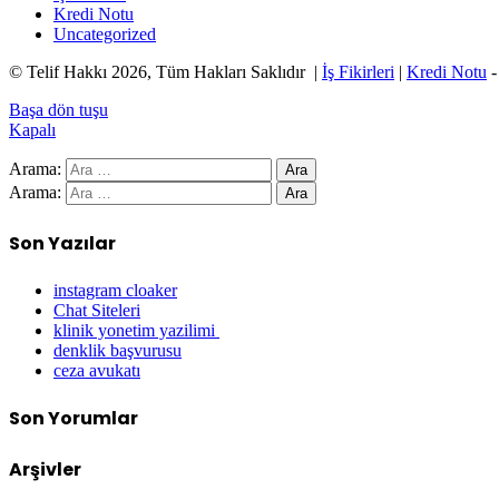
Kredi Notu
Uncategorized
© Telif Hakkı 2026, Tüm Hakları Saklıdır |
İş Fikirleri
|
Kredi Notu
Başa dön tuşu
Kapalı
Arama:
Arama:
Son Yazılar
instagram cloaker
Chat Siteleri
klinik yonetim yazilimi
denklik başvurusu
ceza avukatı
Son Yorumlar
Arşivler