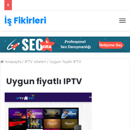
İş Fikirleri
M
Anasayfa
/
IPTV siteleri
/
Uygun fiyatlı IPTV
Uygun fiyatlı IPTV