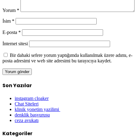
Yorum
*
İsim
*
E-posta
*
İnternet sitesi
Bir dahaki sefere yorum yaptığımda kullanılmak üzere adımı, e-
posta adresimi ve web site adresimi bu tarayıcıya kaydet.
Son Yazılar
instagram cloaker
Chat Siteleri
klinik yonetim yazilimi
denklik başvurusu
ceza avukatı
Kategoriler