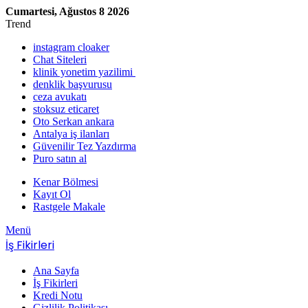
Cumartesi, Ağustos 8 2026
Trend
instagram cloaker
Chat Siteleri
klinik yonetim yazilimi
denklik başvurusu
ceza avukatı
stoksuz eticaret
Oto Serkan ankara
Antalya iş ilanları
Güvenilir Tez Yazdırma
Puro satın al
Kenar Bölmesi
Kayıt Ol
Rastgele Makale
Menü
İş Fikirleri
Ana Sayfa
İş Fikirleri
Kredi Notu
Gizlilik Politikası