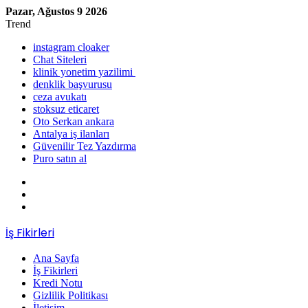
Pazar, Ağustos 9 2026
Trend
instagram cloaker
Chat Siteleri
klinik yonetim yazilimi
denklik başvurusu
ceza avukatı
stoksuz eticaret
Oto Serkan ankara
Antalya iş ilanları
Güvenilir Tez Yazdırma
Puro satın al
Kenar
Bölmesi
Kayıt
Ol
Rastgele
Makale
Menü
İş Fikirleri
Ana Sayfa
İş Fikirleri
Kredi Notu
Gizlilik Politikası
İletişim