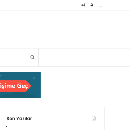
Rastgele
Kayıt
Kenar
Makale
Ol
Bölmesi
Son Yazılar