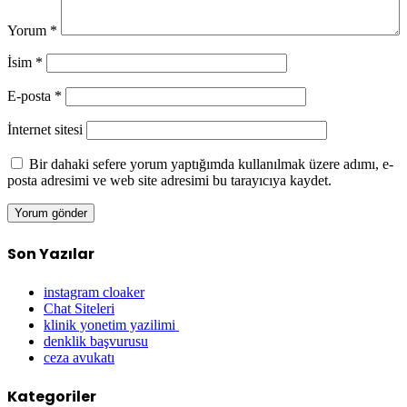
Yorum
*
İsim
*
E-posta
*
İnternet sitesi
Bir dahaki sefere yorum yaptığımda kullanılmak üzere adımı, e-
posta adresimi ve web site adresimi bu tarayıcıya kaydet.
Son Yazılar
instagram cloaker
Chat Siteleri
klinik yonetim yazilimi
denklik başvurusu
ceza avukatı
Kategoriler