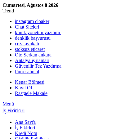
Cumartesi, Ağustos 8 2026
Trend
instagram cloaker
Chat Siteleri
klinik yonetim yazilimi
denklik başvurusu
ceza avukatı
stoksuz eticaret
Oto Serkan ankara
Antalya iş ilanları
Güvenilir Tez Yazdırma
Puro satın al
Kenar Bölmesi
Kayıt Ol
Rastgele Makale
Menü
İş Fikirleri
Ana Sayfa
İş Fikirleri
Kredi Notu
Gizlilik Politikası