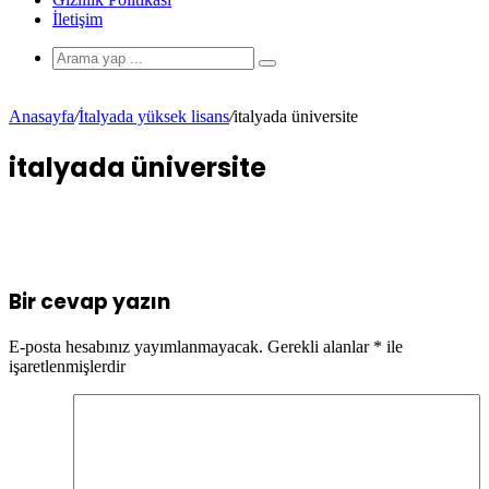
İletişim
Anasayfa
/
İtalyada yüksek lisans
/
italyada üniversite
italyada üniversite
Bir cevap yazın
E-posta hesabınız yayımlanmayacak.
Gerekli alanlar
*
ile
işaretlenmişlerdir