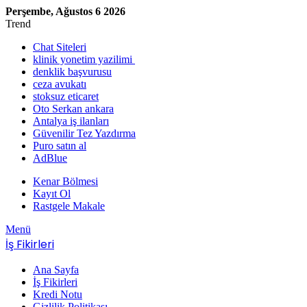
Perşembe, Ağustos 6 2026
Trend
Chat Siteleri
klinik yonetim yazilimi
denklik başvurusu
ceza avukatı
stoksuz eticaret
Oto Serkan ankara
Antalya iş ilanları
Güvenilir Tez Yazdırma
Puro satın al
AdBlue
Kenar Bölmesi
Kayıt Ol
Rastgele Makale
Menü
İş Fikirleri
Ana Sayfa
İş Fikirleri
Kredi Notu
Gizlilik Politikası