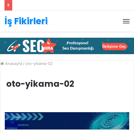
İş Fikirleri
M
Anasayfa
/
oto-yikama-02
oto-yikama-02