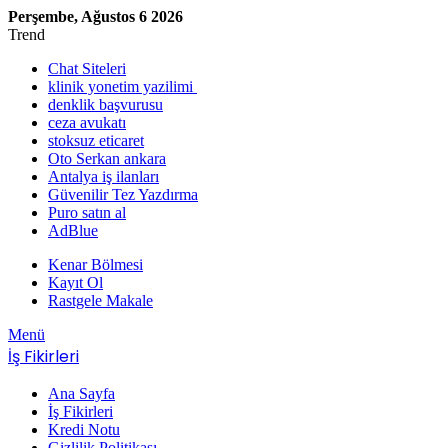
Perşembe, Ağustos 6 2026
Trend
Chat Siteleri
klinik yonetim yazilimi
denklik başvurusu
ceza avukatı
stoksuz eticaret
Oto Serkan ankara
Antalya iş ilanları
Güvenilir Tez Yazdırma
Puro satın al
AdBlue
Kenar Bölmesi
Kayıt Ol
Rastgele Makale
Menü
İş Fikirleri
Ana Sayfa
İş Fikirleri
Kredi Notu
Gizlilik Politikası