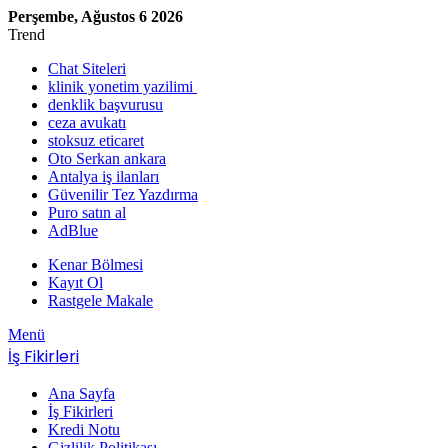
Perşembe, Ağustos 6 2026
Trend
Chat Siteleri
klinik yonetim yazilimi
denklik başvurusu
ceza avukatı
stoksuz eticaret
Oto Serkan ankara
Antalya iş ilanları
Güvenilir Tez Yazdırma
Puro satın al
AdBlue
Kenar Bölmesi
Kayıt Ol
Rastgele Makale
Menü
İş Fikirleri
Ana Sayfa
İş Fikirleri
Kredi Notu
Gizlilik Politikası