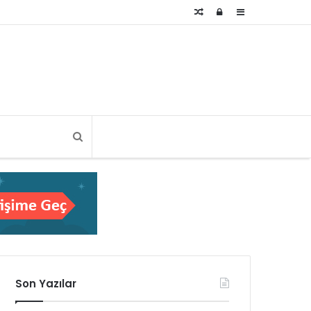
Rastgele
Kayıt
Kenar
Makale
Ol
Bölmesi
Son Yazılar