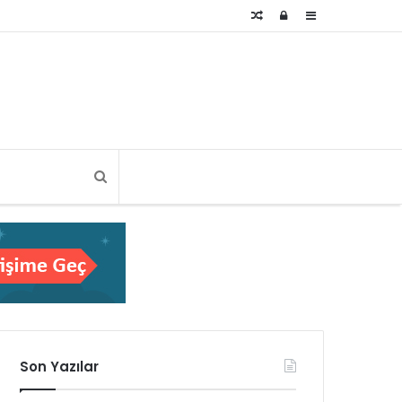
Rastgele
Kayıt
Kenar
Makale
Ol
Bölmesi
Son Yazılar