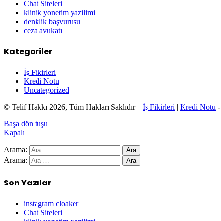
Chat Siteleri
klinik yonetim yazilimi
denklik başvurusu
ceza avukatı
Kategoriler
İş Fikirleri
Kredi Notu
Uncategorized
© Telif Hakkı 2026, Tüm Hakları Saklıdır |
İş Fikirleri
|
Kredi Notu
Başa dön tuşu
Kapalı
Arama:
Arama:
Son Yazılar
instagram cloaker
Chat Siteleri