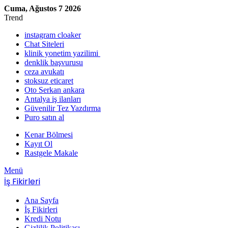
Cuma, Ağustos 7 2026
Trend
instagram cloaker
Chat Siteleri
klinik yonetim yazilimi
denklik başvurusu
ceza avukatı
stoksuz eticaret
Oto Serkan ankara
Antalya iş ilanları
Güvenilir Tez Yazdırma
Puro satın al
Kenar Bölmesi
Kayıt Ol
Rastgele Makale
Menü
İş Fikirleri
Ana Sayfa
İş Fikirleri
Kredi Notu
Gizlilik Politikası