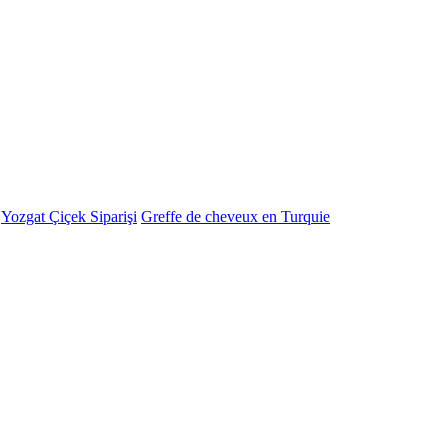
-
Yozgat Çiçek Siparişi
Greffe de cheveux en Turquie