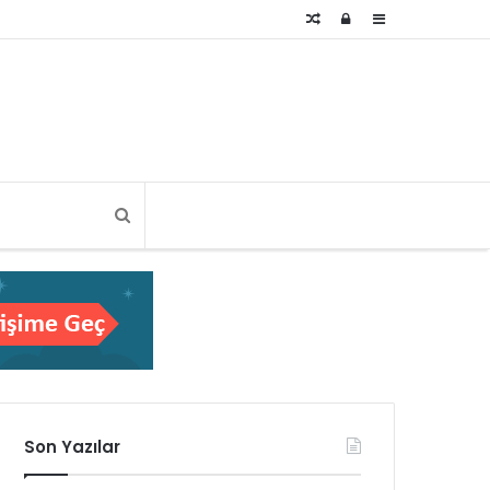
Rastgele
Kayıt
Kenar
Makale
Ol
Bölmesi
Son Yazılar