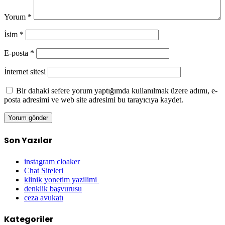
Yorum
*
İsim
*
E-posta
*
İnternet sitesi
Bir dahaki sefere yorum yaptığımda kullanılmak üzere adımı, e-
posta adresimi ve web site adresimi bu tarayıcıya kaydet.
Son Yazılar
instagram cloaker
Chat Siteleri
klinik yonetim yazilimi
denklik başvurusu
ceza avukatı
Kategoriler