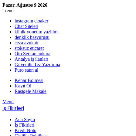
Pazar, Ağustos 9 2026
Trend
instagram cloaker
Chat Siteleri
klinik yonetim yazilimi
denklik başvurusu
ceza avukatı
stoksuz eticaret
Oto Serkan ankara
Antalya iş ilanları
Güvenilir Tez Yazdırma
Puro satın al
Kenar Bölmesi
Kayıt Ol
Rastgele Makale
Menü
İş Fikirleri
Ana Sayfa
İş Fikirleri
Kredi Notu
Gizlilik Politikası