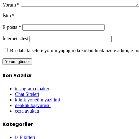
Yorum
*
İsim
*
E-posta
*
İnternet sitesi
Bir dahaki sefere yorum yaptığımda kullanılmak üzere adımı, e-pos
Son Yazılar
instagram cloaker
Chat Siteleri
klinik yonetim yazilimi
denklik başvurusu
ceza avukatı
Kategoriler
İş Fikirleri