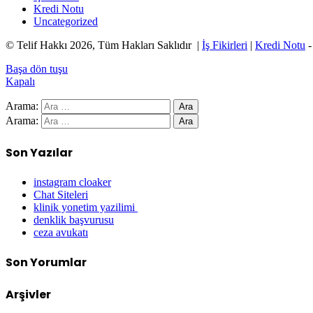
Kredi Notu
Uncategorized
© Telif Hakkı 2026, Tüm Hakları Saklıdır |
İş Fikirleri
|
Kredi Notu
Başa dön tuşu
Kapalı
Arama:
Arama:
Son Yazılar
instagram cloaker
Chat Siteleri
klinik yonetim yazilimi
denklik başvurusu
ceza avukatı
Son Yorumlar
Arşivler