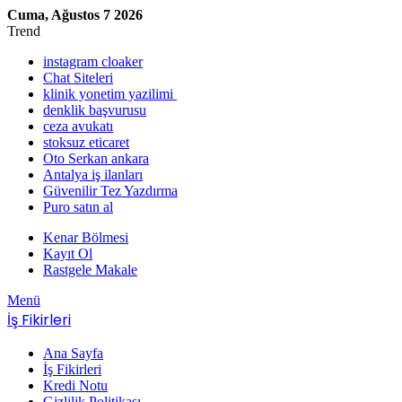
Cuma, Ağustos 7 2026
Trend
instagram cloaker
Chat Siteleri
klinik yonetim yazilimi
denklik başvurusu
ceza avukatı
stoksuz eticaret
Oto Serkan ankara
Antalya iş ilanları
Güvenilir Tez Yazdırma
Puro satın al
Kenar Bölmesi
Kayıt Ol
Rastgele Makale
Menü
İş Fikirleri
Ana Sayfa
İş Fikirleri
Kredi Notu
Gizlilik Politikası