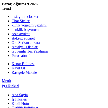
Pazar, Ağustos 9 2026
Trend
instagram cloaker
Chat Siteleri
klinik yonetim yazilimi
denklik başvurusu
ceza avukatı
stoksuz eticaret
Oto Serkan ankara
Antalya iş ilanları
Güvenilir Tez Yazdırma
Puro satın al
Kenar Bölmesi
Kayıt Ol
Rastgele Makale
Menü
İş Fikirleri
Ana Sayfa
İş Fikirleri
Kredi Notu
Gizlilik Politikası