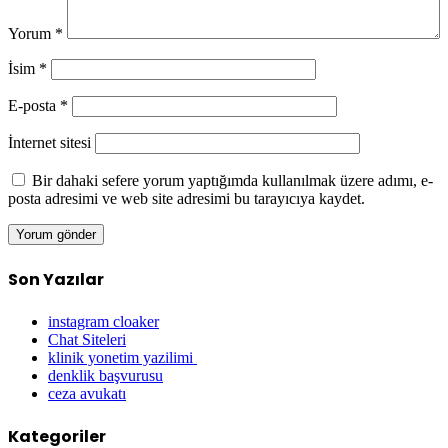
Yorum
*
İsim
*
E-posta
*
İnternet sitesi
Bir dahaki sefere yorum yaptığımda kullanılmak üzere adımı, e-
posta adresimi ve web site adresimi bu tarayıcıya kaydet.
Son Yazılar
instagram cloaker
Chat Siteleri
klinik yonetim yazilimi
denklik başvurusu
ceza avukatı
Kategoriler