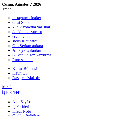
Cuma, Ağustos 7 2026
Trend
instagram cloaker
Chat Siteleri
klinik yonetim yazilimi
denklik başvurusu
ceza avukatı
stoksuz eticaret
Oto Serkan ankara
Antalya iş ilanları
Güvenilir Tez Yazdırma
Puro satın al
Kenar Bölmesi
Kayıt Ol
Rastgele Makale
Menü
İş Fikirleri
Ana Sayfa
İş Fikirleri
Kredi Notu
Gizlilik Politikası