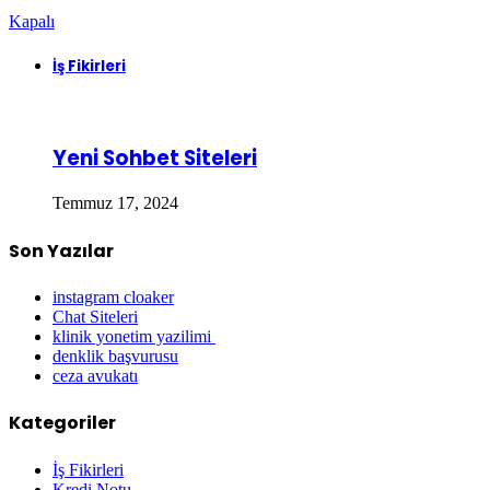
Kapalı
İş Fikirleri
Yeni Sohbet Siteleri
Temmuz 17, 2024
Son Yazılar
instagram cloaker
Chat Siteleri
klinik yonetim yazilimi
denklik başvurusu
ceza avukatı
Kategoriler
İş Fikirleri
Kredi Notu