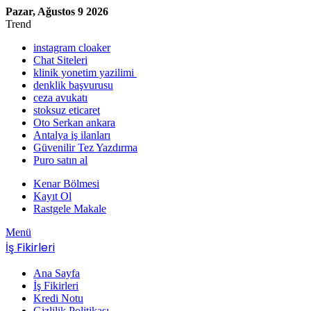
Pazar, Ağustos 9 2026
Trend
instagram cloaker
Chat Siteleri
klinik yonetim yazilimi
denklik başvurusu
ceza avukatı
stoksuz eticaret
Oto Serkan ankara
Antalya iş ilanları
Güvenilir Tez Yazdırma
Puro satın al
Kenar Bölmesi
Kayıt Ol
Rastgele Makale
Menü
İş Fikirleri
Ana Sayfa
İş Fikirleri
Kredi Notu
Gizlilik Politikası