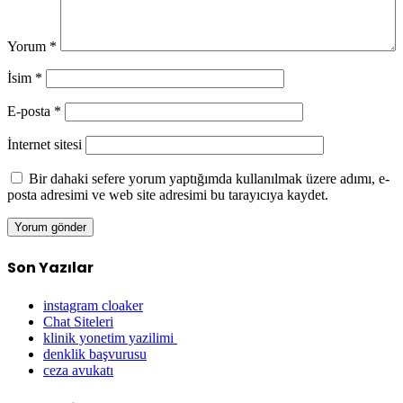
Yorum
*
İsim
*
E-posta
*
İnternet sitesi
Bir dahaki sefere yorum yaptığımda kullanılmak üzere adımı, e-
posta adresimi ve web site adresimi bu tarayıcıya kaydet.
Son Yazılar
instagram cloaker
Chat Siteleri
klinik yonetim yazilimi
denklik başvurusu
ceza avukatı